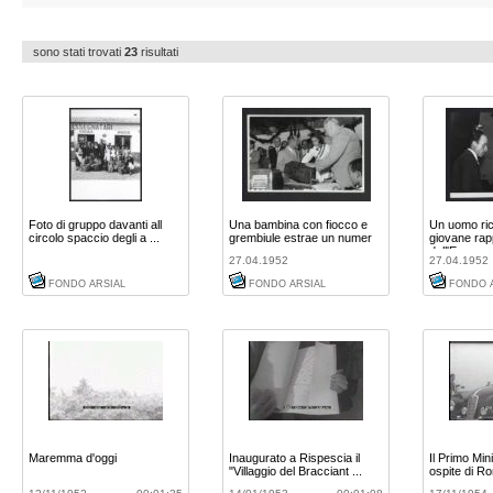
sono stati trovati
23
risultati
Foto di gruppo davanti all
Una bambina con fiocco e
Un uomo ri
circolo spaccio degli a ...
grembiule estrae un numer
giovane rap
...
dell'E ...
27.04.1952
27.04.1952
FONDO ARSIAL
FONDO ARSIAL
FONDO 
Maremma d'oggi
Inaugurato a Rispescia il
Il Primo Min
"Villaggio del Bracciant ...
ospite di R