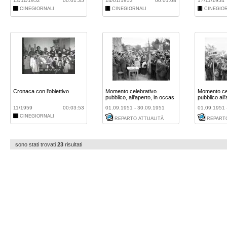
12/11/1952
00:01:35
14/01/1953
00:01:08
17/11/1954
CINEGIORNALI
CINEGIORNALI
CINEGIO
Cronaca con l'obiettivo
Momento celebrativo
Momento ce
pubblico, all'aperto, in occas
pubblico all
...
...
11/1959
00:03:53
01.09.1951 - 30.09.1951
01.09.1951 
CINEGIORNALI
REPARTO ATTUALITÀ
REPARTO
sono stati trovati
23
risultati