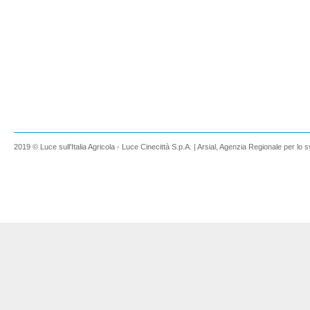
2019 © Luce sull'Italia Agricola - Luce Cinecittà S.p.A. | Arsial, Agenzia Regionale per lo s