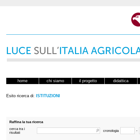
home
chi siamo
il progetto
didattica
Esito ricerca di:
ISTITUZIONI
Raffina la tua ricerca
cerca tra i
cronologia
-
risultati