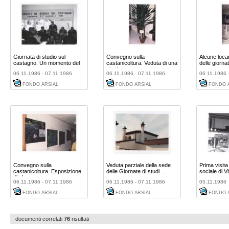
Giornata di studio sul
Convegno sulla
Alcune loca
castagno. Un momento del
castanicoltura. Veduta di una
delle giornat
co ...
piant ...
06.11.1986 - 07.11.1986
06.11.1986 - 07.11.1986
06.11.1986 
FONDO ARSIAL
FONDO ARSIAL
FONDO 
Convegno sulla
Veduta parziale della sede
Prima visita
castanicoltura. Esposizione
delle Giornate di studi ...
sociale di V
di alcu ...
06.11.1986 - 07.11.1986
06.11.1986 - 07.11.1986
05.11.1986
FONDO ARSIAL
FONDO ARSIAL
FONDO 
documenti correlati
76
risultati