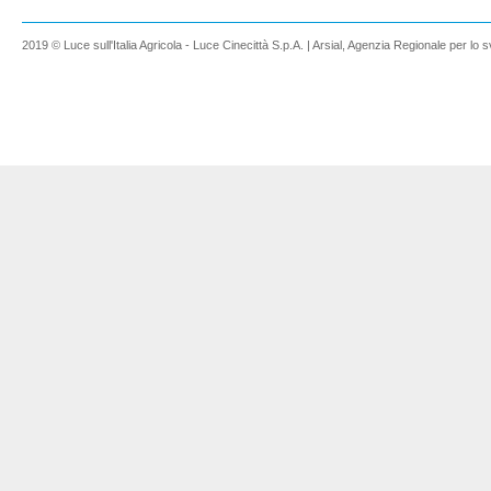
2019 © Luce sull'Italia Agricola - Luce Cinecittà S.p.A. | Arsial, Agenzia Regionale per lo s