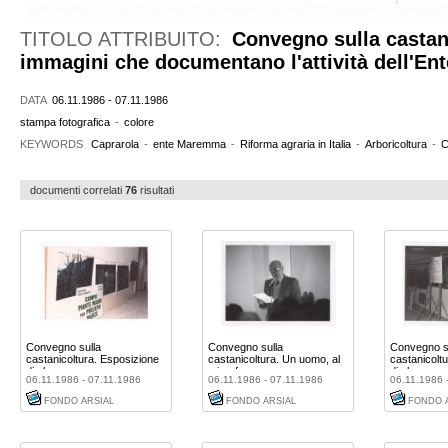
TITOLO ATTRIBUITO:
Convegno sulla castani
immagini che documentano l'attività dell'En
DATA
06.11.1986 - 07.11.1986
stampa fotografica
-
colore
KEYWORDS
Caprarola
-
ente Maremma
-
Riforma agraria in Italia
-
Arboricoltura
-
C
documenti correlati
76
risultati
Convegno sulla
Convegno sulla
Convegno s
castanicoltura. Esposizione
castanicoltura. Un uomo, al
castanicolt
di alcu ...
microfo ...
di alcu ...
06.11.1986 - 07.11.1986
06.11.1986 - 07.11.1986
06.11.1986 
FONDO ARSIAL
FONDO ARSIAL
FONDO 