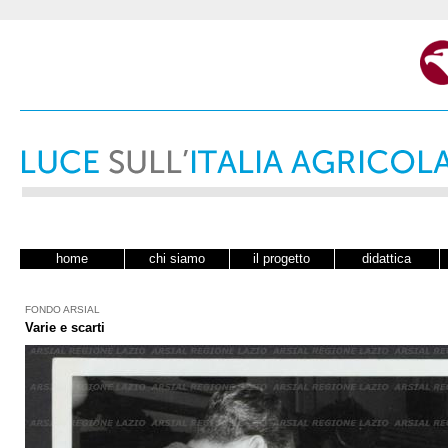
home
chi siamo
il progetto
didattica
FONDO ARSIAL
Varie e scarti