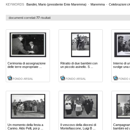
KEYWORDS
Bandini, Mario (presidente Ente Maremma)
-
Maremma
-
Celebrazioni civ
documenti correlati
77
risultati
Cerimonia di assegnazione
Ritratto di due bambini con
Interno di un
delle terre espropriate ...
un piccolo asinello. S ...
svolge una r
FONDO ARSIAL
FONDO ARSIAL
FONDO 
Un momento della festa a
Il vescovo della diocesi di
Campagnano
Canino. Aldo Pelli, poi p ...
Montefiascone, Luigi B ...
bambini ed 