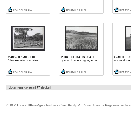
...
FONDO ARSIAL
FONDO ARSIAL
FONDO 
Marina di Grosseto.
Veduta di una distesa di
Canino. Fes
Allevamneto di anatre
grano. Tra le spighe, eme ...
onore di san
FONDO ARSIAL
FONDO ARSIAL
FONDO 
documenti correlati
77
risultati
2019 © Luce sull'Italia Agricola - Luce Cinecittà S.p.A. | Arsial, Agenzia Regionale per lo s