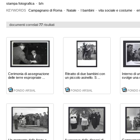
stampa fotografica
-
b/n
KEYWORDS
Campagnano di Roma
-
Natale
-
I bambini
-
vita sociale e costume
-
e
documenti correlati
77
risultati
Cerimonia di assegnazione
Ritratto di due bambini con
Interno di un
delle terre espropriate ...
un piccolo asinello. S ...
svolge una r
FONDO ARSIAL
FONDO ARSIAL
FONDO 