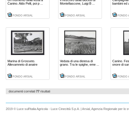
Un momento della festa a
Il vescovo della diocesi di
Campagnano
Canino. Aldo Pelli, poi p ...
Montefiascone, Luigi B ...
bambini ed 
...
FONDO ARSIAL
FONDO ARSIAL
FONDO 
Marina di Grosseto.
Veduta di una distesa di
Canino. Fes
Allevamneto di anatre
grano. Tra le spighe, eme ...
onore di san
FONDO ARSIAL
FONDO ARSIAL
FONDO 
documenti correlati
77
risultati
2019 © Luce sull'Italia Agricola - Luce Cinecittà S.p.A. | Arsial, Agenzia Regionale per lo s