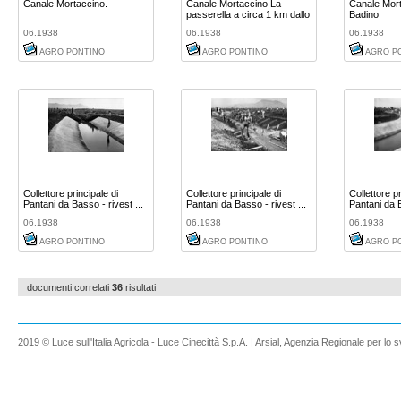
Canale Mortaccino.
Canale Mortaccino La
Canale Mor
passerella a circa 1 km dallo
Badino
...
06.1938
06.1938
06.1938
AGRO PONTINO
AGRO PONTINO
AGRO P
Collettore principale di
Collettore principale di
Collettore pr
Pantani da Basso - rivest ...
Pantani da Basso - rivest ...
Pantani da B
06.1938
06.1938
06.1938
AGRO PONTINO
AGRO PONTINO
AGRO P
documenti correlati
36
risultati
2019 © Luce sull'Italia Agricola - Luce Cinecittà S.p.A. | Arsial, Agenzia Regionale per lo s