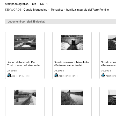
stampa fotografica
-
b/n
-
13x18
KEYWORDS
Canale Mortaccino
-
Terracina
-
bonifica integrale dell'Agro Pontino
documenti correlati
36
risultati
Bacino della tenuta Pio
Strada consolare Manufatto
Strada cons
Costruzione dell strada de ...
all'attraversamento del ...
all'attraver
05.1938
06.1938
06.1938
AGRO PONTINO
AGRO PONTINO
AGRO P