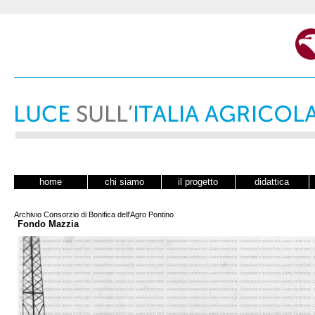
home
chi siamo
il progetto
didattica
Archivio Consorzio di Bonifica dell'Agro Pontino
Fondo Mazzia