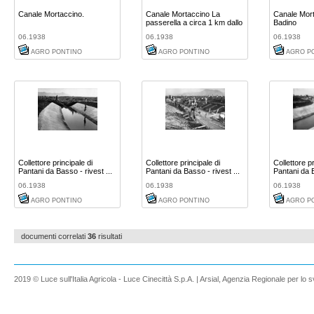
Canale Mortaccino.
Canale Mortaccino La
Canale Mor
passerella a circa 1 km dallo
Badino
...
06.1938
06.1938
06.1938
AGRO PONTINO
AGRO PONTINO
AGRO P
Collettore principale di
Collettore principale di
Collettore pr
Pantani da Basso - rivest ...
Pantani da Basso - rivest ...
Pantani da B
06.1938
06.1938
06.1938
AGRO PONTINO
AGRO PONTINO
AGRO P
documenti correlati
36
risultati
2019 © Luce sull'Italia Agricola - Luce Cinecittà S.p.A. | Arsial, Agenzia Regionale per lo s