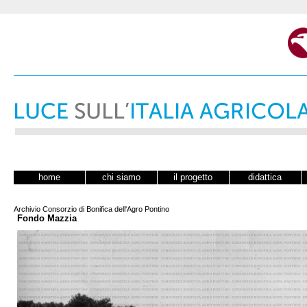
home
chi siamo
il progetto
didattica
Archivio Consorzio di Bonifica dell'Agro Pontino
Fondo Mazzia