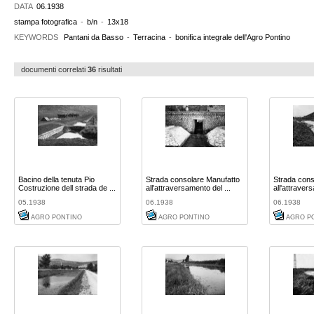
DATA
06.1938
stampa fotografica
-
b/n
-
13x18
KEYWORDS
Pantani da Basso
-
Terracina
-
bonifica integrale dell'Agro Pontino
documenti correlati
36
risultati
Bacino della tenuta Pio
Strada consolare Manufatto
Strada cons
Costruzione dell strada de ...
all'attraversamento del ...
all'attraver
05.1938
06.1938
06.1938
AGRO PONTINO
AGRO PONTINO
AGRO P