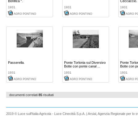
Bonifica ".
Ceccaccio.
1931
1931
1931
AGRO PONTINO
AGRO PONTINO
AGRO P
Passerella.
Ponte Torlonia sul Diversivo
Ponte Torlon
Botte con ponte canal ...
Botte con po
1931
1931
1931
AGRO PONTINO
AGRO PONTINO
AGRO P
documenti correlati
85
risultati
2019 © Luce sull'Italia Agricola - Luce Cinecittà S.p.A. | Arsial, Agenzia Regionale per lo s