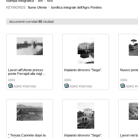
stampa fotografica
-
b/n
-
6x9
KEYWORDS
fiume Ufente
-
bonifica integrale dell'Agro Pontino
documenti correlati
85
risultati
Lavori all'Ufente presso
Impianto idrovoro "Sega".
Nuovo pont
ponte Ferrajoli alla migl ...
1931
1931
1931
AGRO PONTINO
AGRO PONTINO
AGRO P
" Tenuta Cannete dopo la
Impianto idrovoro "Sega".
Lavori nel 