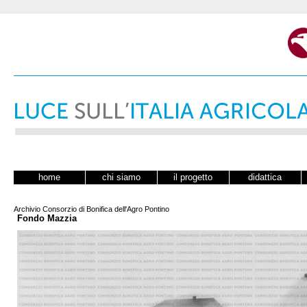
home
chi siamo
il progetto
didattica
Archivio Consorzio di Bonifica dell'Agro Pontino
Fondo Mazzia