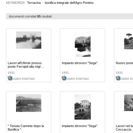
KEYWORDS
Terracina
-
bonifica integrale dell'Agro Pontino
documenti correlati
85
risultati
Lavori all'Ufente presso
Impianto idrovoro "Sega".
Nuovo pont
ponte Ferrajoli alla migl ...
1931
1931
1931
AGRO PONTINO
AGRO PONTINO
AGRO P
" Tenuta Cannete dopo la
Impianto idrovoro "Sega".
Lavori nel 
Bonifica ".
Ceccaccio.