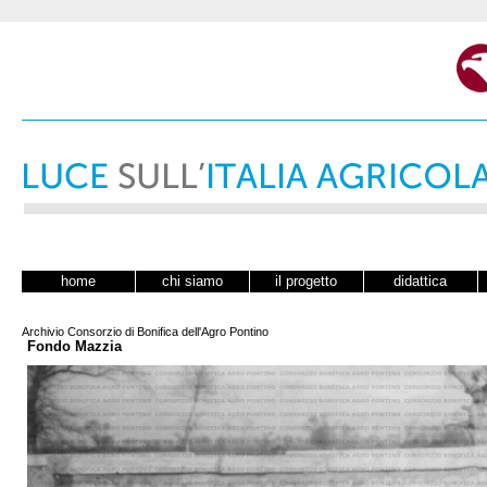
home
chi siamo
il progetto
didattica
Archivio Consorzio di Bonifica dell'Agro Pontino
Fondo Mazzia