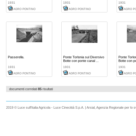
1931
1931
1931
AGRO PONTINO
AGRO PONTINO
AGRO P
Passerella.
Ponte Torlonia sul Diversivo
Ponte Torlon
Botte con ponte canal ...
Botte con po
1931
1931
1931
AGRO PONTINO
AGRO PONTINO
AGRO P
documenti correlati
85
risultati
2019 © Luce sull'Italia Agricola - Luce Cinecittà S.p.A. | Arsial, Agenzia Regionale per lo s