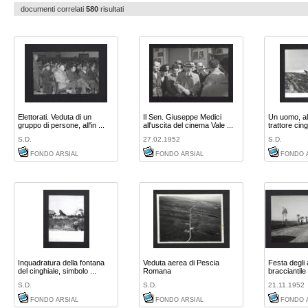
documenti correlati
580
risultati
Elettorati. Veduta di un
Il Sen. Giuseppe Medici
Un uomo, al
gruppo di persone, all'in ...
all'uscita del cinema Vale ...
trattore cingo
S.D.
27.02.1952
S.D.
FONDO ARSIAL
FONDO ARSIAL
FONDO 
Inquadratura della fontana
Veduta aerea di Pescia
Festa degli a
del cinghiale, simbolo ...
Romana
bracciantile d
S.D.
S.D.
21.11.1952
FONDO ARSIAL
FONDO ARSIAL
FONDO 