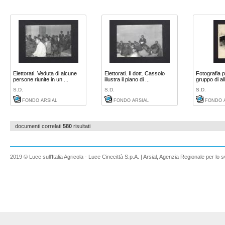
Elettorati. Veduta di alcune
Elettorati. Il dott. Cassolo
Fotografia 
persone riunite in un ...
illustra il piano di ...
gruppo di all
S.D.
S.D.
S.D.
FONDO ARSIAL
FONDO ARSIAL
FONDO 
documenti correlati
580
risultati
2019 © Luce sull'Italia Agricola - Luce Cinecittà S.p.A. | Arsial, Agenzia Regionale per lo s