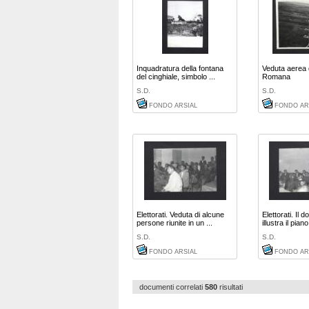
Inquadratura della fontana
Veduta aerea 
del cinghiale, simbolo ...
Romana
S.D.
S.D.
FONDO ARSIAL
FONDO AR
Elettorati. Veduta di alcune
Elettorati. Il 
persone riunite in un ...
illustra il piano 
S.D.
S.D.
FONDO ARSIAL
FONDO AR
documenti correlati
580
risultati