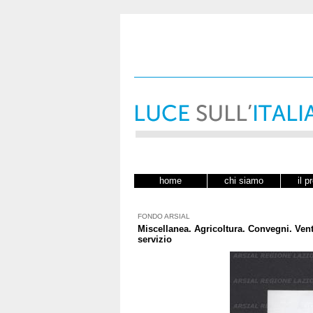
home
chi siamo
il p
FONDO ARSIAL
Miscellanea. Agricoltura. Convegni. Ven
servizio