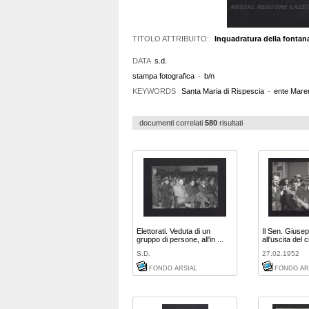
TITOLO ATTRIBUITO:
Inquadratura della fontana
DATA
s.d.
stampa fotografica
-
b/n
KEYWORDS
Santa Maria di Rispescia
-
ente Mar
documenti correlati
580
risultati
Elettorati. Veduta di un
Il Sen. Giuse
gruppo di persone, all'in ...
all'uscita del 
S.D.
27.02.1952
FONDO ARSIAL
FONDO AR