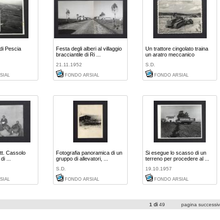
di Pescia
Festa degli alberi al villaggio
Un trattore cingolato traina
bracciantile di Ri ...
un aratro meccanico
21.11.1952
S.D.
SIAL
FONDO ARSIAL
FONDO ARSIAL
dott. Cassolo
Fotografia panoramica di un
Si esegue lo scasso di un
di ...
gruppo di allevatori, ...
terreno per procedere al ...
S.D.
19.10.1957
SIAL
FONDO ARSIAL
FONDO ARSIAL
di
1
49
pagina successi