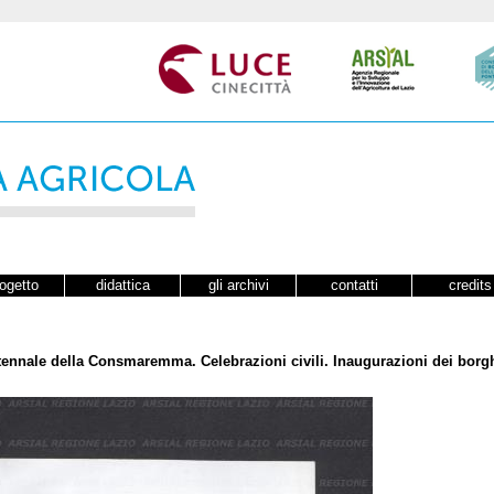
rogetto
didattica
gli archivi
contatti
credits
tennale della Consmaremma. Celebrazioni civili. Inaugurazioni dei borgh