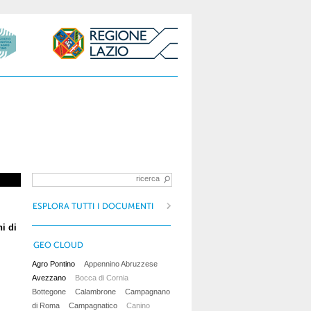
i di
Agro Pontino
Appennino Abruzzese
Avezzano
Bocca di Cornia
Bottegone
Calambrone
Campagnano
di Roma
Campagnatico
Canino