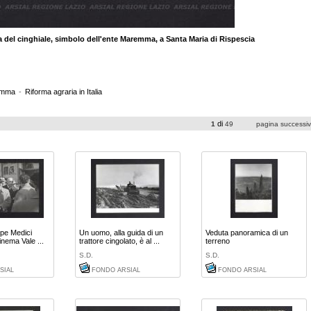
 del cinghiale, simbolo dell'ente Maremma, a Santa Maria di Rispescia
emma
-
Riforma agraria in Italia
di
1
49
pagina successi
ppe Medici
Un uomo, alla guida di un
Veduta panoramica di un
cinema Vale ...
trattore cingolato, è al ...
terreno
S.D.
S.D.
SIAL
FONDO ARSIAL
FONDO ARSIAL