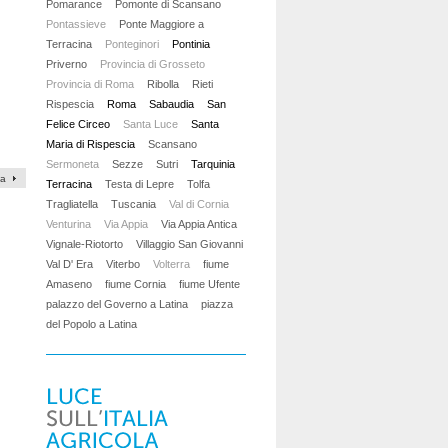
Pomarance
Pomonte di Scansano
Pontassieve
Ponte Maggiore a
Terracina
Ponteginori
Pontinia
Priverno
Provincia di Grosseto
Provincia di Roma
Ribolla
Rieti
Rispescia
Roma
Sabaudia
San
Felice Circeo
Santa Luce
Santa
Maria di Rispescia
Scansano
Sermoneta
Sezze
Sutri
Tarquinia
va
Terracina
Testa di Lepre
Tolfa
Tragliatella
Tuscania
Val di Cornia
Venturina
Via Appia
Via Appia Antica
Vignale-Riotorto
Villaggio San Giovanni
Val D' Era
Viterbo
Volterra
fiume
Amaseno
fiume Cornia
fiume Ufente
palazzo del Governo a Latina
piazza
del Popolo a Latina