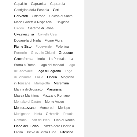
Capalbio
Capranica
Caprarola
Castiglion della Pescaia
Ceri
Cerveteri
Chiarone
Chiesa di Santa
Maria Goretti a Rispescia
Cinigiano
Circeo
Cisterna di Latina
Civitavecchia
Civitella Cesi
Doganella di Ninfa
Fiume Fiora
Fiume Sisto
Foceverde
Follonica
Formello
Greve in Chianti
Grosseto
Grottaferrata
Incile
La Pescaia
La
Storta a Roma
Lago dei monaci
Lago
di Caprolace
Lago di Fogliano
Lago
di Sabaudia
Lazio
Littoria
Magliano
in Toscana
Malagrotta
Maremma
Marina di Grosseto
Marsiliana
Massa Marittima
Mazzano Romano
Montalto di Castro
Monte Antico
Monterazzano
Monterosi
Morlupo
Musignano
Ninfa
Orbetello
Pescia
Romana
Pian del Bichi
Pian di Rocca
Piana del Fucino
Piazza della Libertà a
Latina
Pieve di Santa Luce
Pitigliano