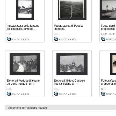
Inquadratura della fontana
Veduta aerea di Pescia
Festa degli a
del cinghiale, simbolo ...
Romana
bracciantile d
S.D.
S.D.
21.11.1952
FONDO ARSIAL
FONDO ARSIAL
FONDO 
Elettorati. Veduta di alcune
Elettorati. Il dott. Cassolo
Fotografia 
persone riunite in un ...
illustra il piano di ...
gruppo di all
S.D.
S.D.
S.D.
FONDO ARSIAL
FONDO ARSIAL
FONDO 
documenti correlati
580
risultati