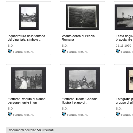
Inquadratura della fontana
Veduta aerea di Pescia
Festa degli a
del cinghiale, simbolo ...
Romana
bracciantile d
S.D.
S.D.
21.11.1952
FONDO ARSIAL
FONDO ARSIAL
FONDO 
Elettorati. Veduta di alcune
Elettorati. Il dott. Cassolo
Fotografia 
persone riunite in un ...
illustra il piano di ...
gruppo di all
S.D.
S.D.
S.D.
FONDO ARSIAL
FONDO ARSIAL
FONDO 
documenti correlati
580
risultati