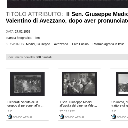
TITOLO ATTRIBUITO:
Il Sen. Giuseppe Medici
Valentino di Avezzano, dopo aver pronunciat
DATA
27.02.1952
stampa fotografica
-
b/n
KEYWORDS
Medici, Giuseppe
-
Avezzano
-
Ente Fucino
-
Riforma agraria in Italia
-
documenti correlati
580
risultati
Elettorati. Veduta di un
Il Sen. Giuseppe Medici
Un uomo, al
gruppo di persone, all'in ...
all'uscita del cinema Vale ...
trattore cingo
S.D.
27.02.1952
S.D.
FONDO ARSIAL
FONDO ARSIAL
FONDO 