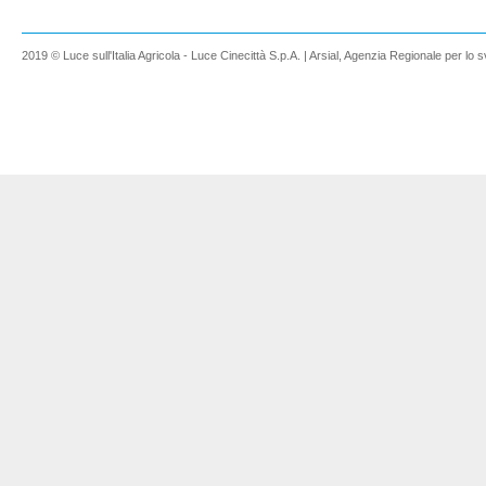
2019 © Luce sull'Italia Agricola - Luce Cinecittà S.p.A. | Arsial, Agenzia Regionale per lo s